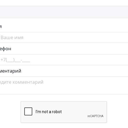
я
лефон
ментарий