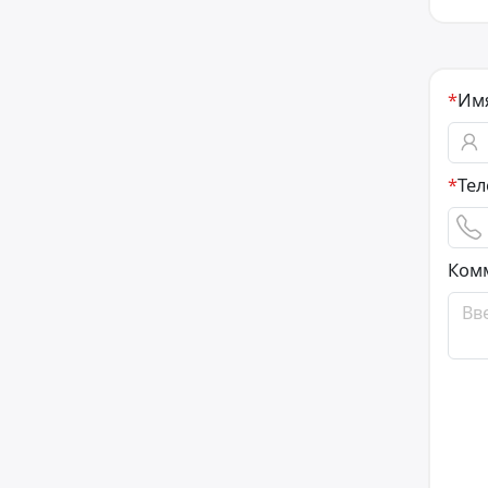
*
Им
*
Те
Ком