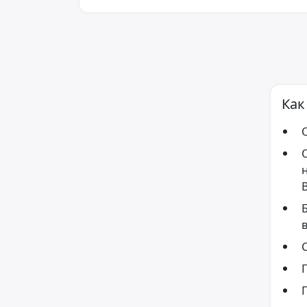
Как
О