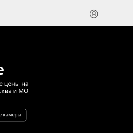
е
е цены на
сква и МО
е камеры